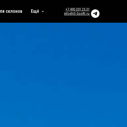
+7 495 201 25 31
ля склонов
Ещё
info@iS-SpoRt.ru