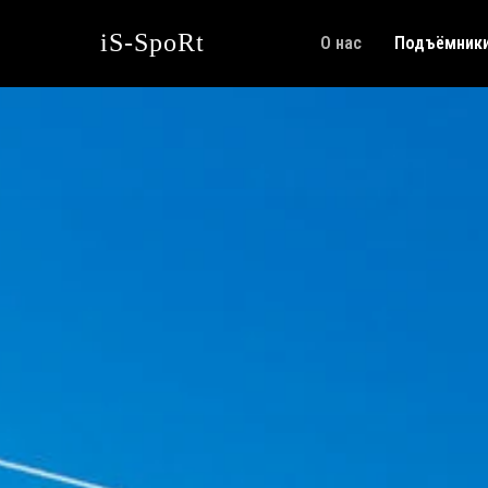
iS-SpoRt
О нас
Подъёмник