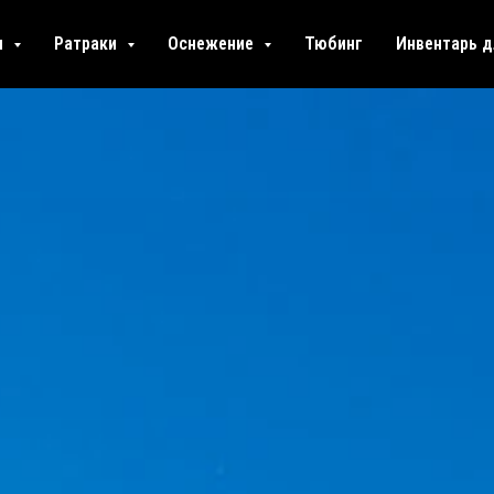
и
Ратраки
Оснежение
Тюбинг
Инвентарь д