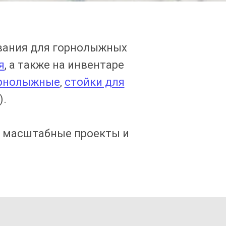
вания для горнолыжных
я
, а также на инвентаре
орнолыжные
,
стойки для
).
ь масштабные проекты и